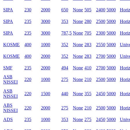
SIPA
230
2000
650
None
505
2400
5000
Horiz
SIPA
235
3000
353
None
280
2500
5000
Horiz
SIPA
235
3000
787,5
None
705
2300
5000
Horiz
KOSME
400
1000
352
None
283
2550
5000
Unive
KOSME
400
2000
352
None
283
2700
5000
Unive
SMF
235
2000
494
None
410
2700
5000
Horiz
ASB
220
1000
275
None
210
2500
5000
Horiz
NISSEI
ASB
220
1500
440
None
355
2450
5000
Horiz
NISSEI
ABS
220
2000
275
None
210
2500
5000
Horiz
NISSEI
ADS
235
1000
353
None
275
2450
5000
Unive