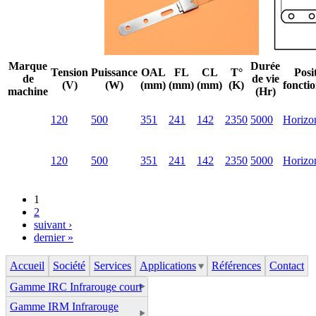
Marque
Durée
Tension
Puissance
OAL
FL
CL
T°
Posi
de
de vie
(V)
(W)
(mm)
(mm)
(mm)
(K)
foncti
machine
(Hr)
120
500
351
241
142
2350
5000
Horizon
120
500
351
241
142
2350
5000
Horizon
1
2
suivant ›
dernier »
Accueil
Société
Services
Applications
Références
Contact
Gamme IRC Infrarouge court
Gamme IRM Infrarouge