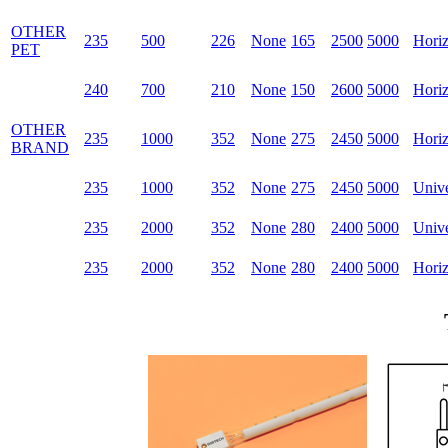
OTHER
235
500
226
None
165
2500
5000
Horiz
PET
240
700
210
None
150
2600
5000
Horiz
OTHER
235
1000
352
None
275
2450
5000
Horiz
BRAND
235
1000
352
None
275
2450
5000
Unive
235
2000
352
None
280
2400
5000
Unive
235
2000
352
None
280
2400
5000
Horiz