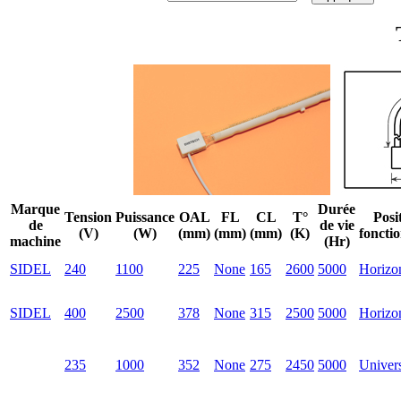
Marque
Durée
Tension
Puissance
OAL
FL
CL
T°
Posi
de
de vie
(V)
(W)
(mm)
(mm)
(mm)
(K)
foncti
machine
(Hr)
SIDEL
240
1100
225
None
165
2600
5000
Horizon
SIDEL
400
2500
378
None
315
2500
5000
Horizon
235
1000
352
None
275
2450
5000
Univer