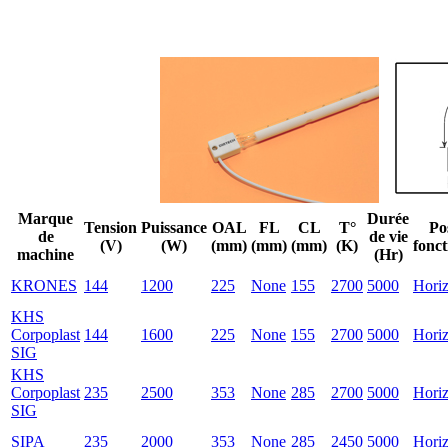
Marque
Durée
Tension
Puissance
OAL
FL
CL
T°
Po
de
de vie
(V)
(W)
(mm)
(mm)
(mm)
(K)
fonc
machine
(Hr)
KRONES
144
1200
225
None
155
2700
5000
Horiz
KHS
Corpoplast
144
1600
225
None
155
2700
5000
Horiz
SIG
KHS
Corpoplast
235
2500
353
None
285
2700
5000
Horiz
SIG
SIPA
235
2000
353
None
285
2450
5000
Horiz