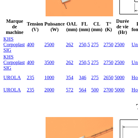
Marque
Durée
Tension
Puissance
OAL
FL
CL
T°
de
de vie
(V)
(W)
(mm)
(mm)
(mm)
(K)
fo
machine
(Hr)
KHS
Corpoplast
400
2500
262
250,5
275
2750
2500
Uni
SIG
KHS
Corpoplast
400
3500
262
250,5
275
2750
2500
Uni
SIG
UROLA
235
1000
354
346
275
2650
5000
Hor
UROLA
235
2000
572
564
500
2700
5000
Hor