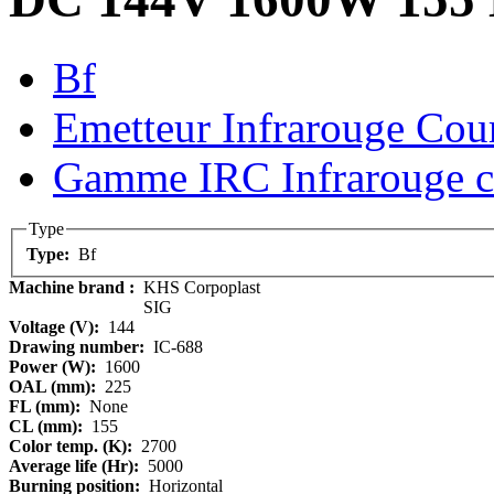
Bf
Emetteur Infrarouge Cou
Gamme IRC Infrarouge c
Type
Type:
Bf
Machine brand :
KHS Corpoplast
SIG
Voltage (V):
144
Drawing number:
IC-688
Power (W):
1600
OAL (mm):
225
FL (mm):
None
CL (mm):
155
Color temp. (K):
2700
Average life (Hr):
5000
Burning position:
Horizontal