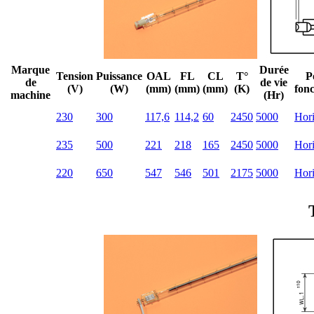
Marque
Durée
Tension
Puissance
OAL
FL
CL
T°
P
de
de vie
(V)
(W)
(mm)
(mm)
(mm)
(K)
fon
machine
(Hr)
230
300
117,6
114,2
60
2450
5000
Hori
235
500
221
218
165
2450
5000
Hori
220
650
547
546
501
2175
5000
Hori