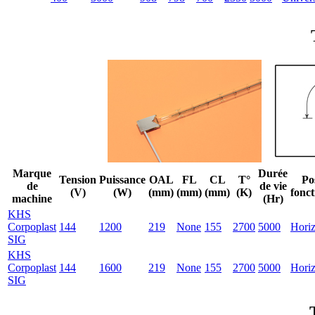
Marque
Durée
Tension
Puissance
OAL
FL
CL
T°
Po
de
de vie
(V)
(W)
(mm)
(mm)
(mm)
(K)
fonc
machine
(Hr)
KHS
Corpoplast
144
1200
219
None
155
2700
5000
Horiz
SIG
KHS
Corpoplast
144
1600
219
None
155
2700
5000
Horiz
SIG