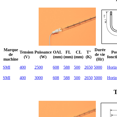
Marque
Durée
Tension
Puissance
OAL
FL
CL
T°
Pos
de
de vie
(V)
(W)
(mm)
(mm)
(mm)
(K)
fonct
machine
(Hr)
SMI
400
2500
608
588
500
2650
5000
Horiz
SMI
400
3000
608
588
500
2650
5000
Horiz
T