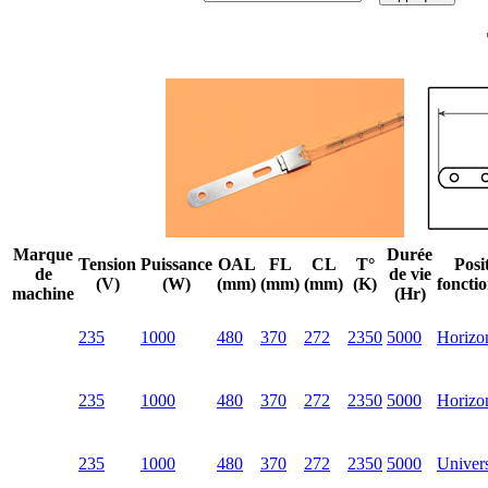
Marque
Durée
Tension
Puissance
OAL
FL
CL
T°
Posi
de
de vie
(V)
(W)
(mm)
(mm)
(mm)
(K)
foncti
machine
(Hr)
235
1000
480
370
272
2350
5000
Horizon
235
1000
480
370
272
2350
5000
Horizon
235
1000
480
370
272
2350
5000
Univer