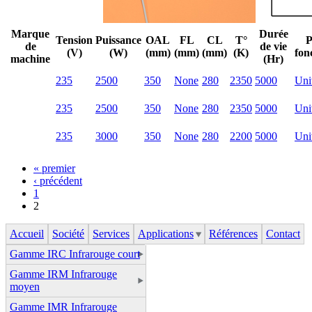
Marque
Durée
Tension
Puissance
OAL
FL
CL
T°
P
de
de vie
(V)
(W)
(mm)
(mm)
(mm)
(K)
fon
machine
(Hr)
235
2500
350
None
280
2350
5000
Uni
235
2500
350
None
280
2350
5000
Uni
235
3000
350
None
280
2200
5000
Uni
« premier
‹ précédent
1
2
Accueil
Société
Services
Applications
Références
Contact
Gamme IRC Infrarouge court
Gamme IRM Infrarouge
moyen
Gamme IMR Infrarouge