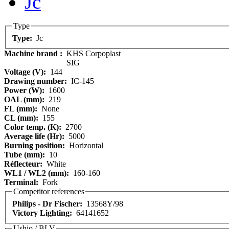
Jc
Type
Type:
Jc
Machine brand :
KHS Corpoplast
SIG
Voltage (V):
144
Drawing number:
IC-145
Power (W):
1600
OAL (mm):
219
FL (mm):
None
CL (mm):
155
Color temp. (K):
2700
Average life (Hr):
5000
Burning position:
Horizontal
Tube (mm):
10
Réflecteur:
White
WL1 / WL2 (mm):
160-160
Terminal:
Fork
Competitor references
Philips - Dr Fischer:
13568Y/98
Victory Lighting:
64141652
Ushio / BLV