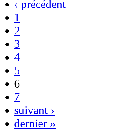
‹ précédent
1
2
3
4
5
6
7
suivant ›
dernier »