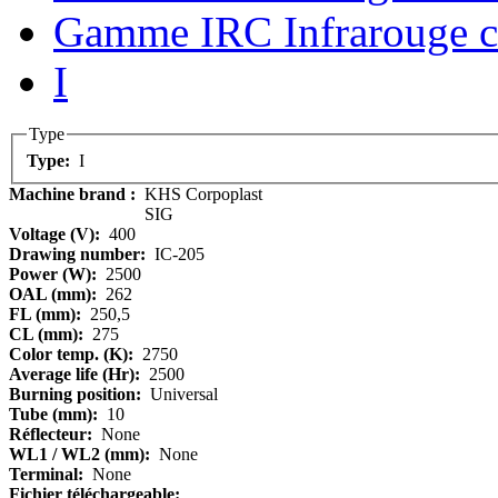
Gamme IRC Infrarouge c
I
Type
Type:
I
Machine brand :
KHS Corpoplast
SIG
Voltage (V):
400
Drawing number:
IC-205
Power (W):
2500
OAL (mm):
262
FL (mm):
250,5
CL (mm):
275
Color temp. (K):
2750
Average life (Hr):
2500
Burning position:
Universal
Tube (mm):
10
Réflecteur:
None
WL1 / WL2 (mm):
None
Terminal:
None
Fichier téléchargeable: