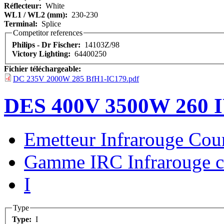
Réflecteur:
White
WL1 / WL2 (mm):
230-230
Terminal:
Splice
Competitor references
Philips - Dr Fischer:
14103Z/98
Victory Lighting:
64400250
Fichier téléchargeable:
DC 235V 2000W 285 BfH1-IC179.pdf
DES 400V 3500W 260 
Emetteur Infrarouge Cou
Gamme IRC Infrarouge c
I
Type
Type:
I