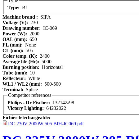
Type
Type:
Bf
Machine brand :
SIPA
Voltage (V):
230
Drawing number:
IC-069
Power (W):
2000
OAL (mm):
650
FL (mm):
None
CL (mm):
505
Color temp. (K):
2400
Average life (Hr):
5000
Burning position:
Horizontal
Tube (mm):
10
Réflecteur:
White
WL1 / WL2 (mm):
500-500
Terminal:
Splice
Competitor references
Philips - Dr Fischer:
13214Z/98
Victory Lighting:
64232022
Fichier téléchargeable:
DC 230V 2000W 505 BfH-IC069.pdf