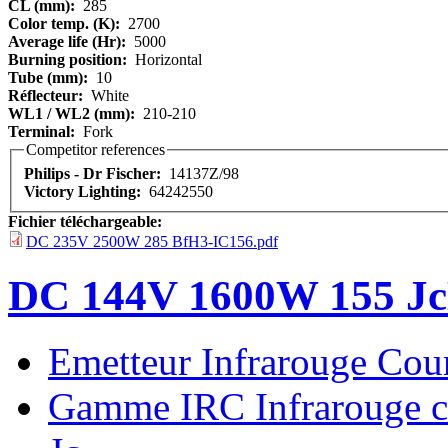
CL (mm):
285
Color temp. (K):
2700
Average life (Hr):
5000
Burning position:
Horizontal
Tube (mm):
10
Réflecteur:
White
WL1 / WL2 (mm):
210-210
Terminal:
Fork
Competitor references
Philips - Dr Fischer:
14137Z/98
Victory Lighting:
64242550
Fichier téléchargeable:
DC 235V 2500W 285 BfH3-IC156.pdf
DC 144V 1600W 155 J
Emetteur Infrarouge Cou
Gamme IRC Infrarouge c