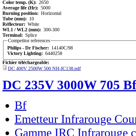
Color temp. (K):
2650
Average life (Hr):
5000
Burning position:
Horizontal
Tube (mm):
10
Réflecteur:
White
WL1 / WL2 (mm):
300-300
Terminal:
Splice
Competitor references
Philips - Dr Fischer:
14140C/98
Victory Lighting:
6440258
Fichier téléchargeable:
DC 400V 2500W 500 NH-IC138.pdf
DC 235V 3000W 705 B
Bf
Emetteur Infrarouge Cou
Gamme IRC Infrarouge c