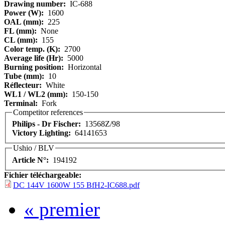
Drawing number:
IC-688
Power (W):
1600
OAL (mm):
225
FL (mm):
None
CL (mm):
155
Color temp. (K):
2700
Average life (Hr):
5000
Burning position:
Horizontal
Tube (mm):
10
Réflecteur:
White
WL1 / WL2 (mm):
150-150
Terminal:
Fork
Competitor references
Philips - Dr Fischer:
13568Z/98
Victory Lighting:
64141653
Ushio / BLV
Article N°:
194192
Fichier téléchargeable:
DC 144V 1600W 155 BfH2-IC688.pdf
« premier