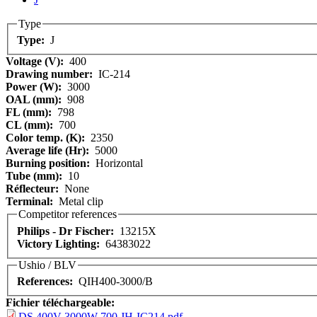
Type
Type:
J
Voltage (V):
400
Drawing number:
IC-214
Power (W):
3000
OAL (mm):
908
FL (mm):
798
CL (mm):
700
Color temp. (K):
2350
Average life (Hr):
5000
Burning position:
Horizontal
Tube (mm):
10
Réflecteur:
None
Terminal:
Metal clip
Competitor references
Philips - Dr Fischer:
13215X
Victory Lighting:
64383022
Ushio / BLV
References:
QIH400-3000/B
Fichier téléchargeable:
DS 400V 3000W 700 JH-IC214.pdf