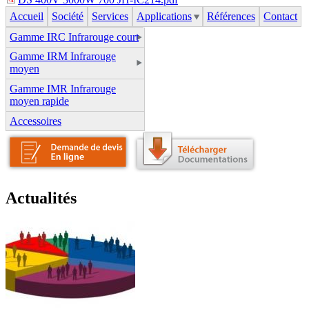
Accueil
Société
Services
Applications
Références
Contact
Gamme IRC Infrarouge court
Gamme IRM Infrarouge
moyen
Gamme IMR Infrarouge
moyen rapide
Accessoires
Actualités